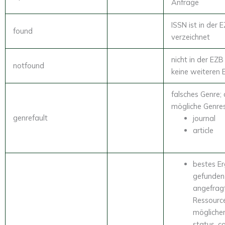
Anfrage
ISSN ist in der 
found
verzeichnet
nicht in der EZB
notfound
keine weiteren 
falsches Genre; 
mögliche Genres
genrefault
journal
article
bestes Er
gefunden 
angefrag
Ressourc
mögliche
status, co