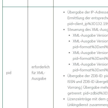
Übergabe der IP-Adresse
Ermittlung der entsprech
pid=client_ip%3D132.19
Steuerung des XML-Aus
XML-Ausgabe Versio
XML-Ausgabe Version
pid=format%3Dxml
XML-Ausgabe Version
pid=format%3Dxml
XML-Ausgabe Version
erforderlich
pid=format%3Dxml
pid
für XML-
Übergabe der ZDB-ID: 
Ausgabe
ISSN und ZDB-ID übergeb
Vorrang.) Übergabe meh
getrennt: pid=zdbid%3
Lizenzeinträge mit dem 
Linkingdienst zusammen