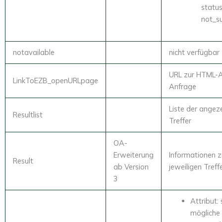
status
not_s
notavailable
nicht verfügbar
URL zur HTML-
LinkToEZB_openURLpage
Anfrage
Liste der angez
Resultlist
Treffer
OA-
Erweiterung
Informationen 
Result
ab Version
jeweiligen Treff
3
Attribut: 
mögliche