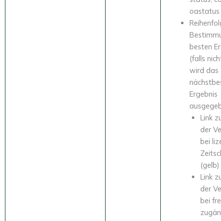
oastatus
Reihenfol
Bestimm
besten E
(falls ni
wird das
nächstbe
Ergebnis
ausgegeb
Link z
der Ve
bei li
Zeitsc
(gelb)
Link z
der Ve
bei fre
zugän