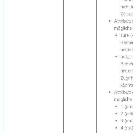
nicht 
Zeitsc
Attribut: 
mögliche
sure (
Beme
hinter
not_su
Beme
hinter
Zugrif
könnt
Attribut: 
mögliche
1 (grü
2 (gel
3 (grü
4 (rot