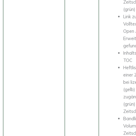
Zeitsc
(grün)
Link z
Vollte
Open 
Erwei
gefun
Inhalt
TOC
Heftlis
einer 
bei li
(gelb)
zugän
(grün)
Zeitsc
Bandli
Volume
Zeitsc