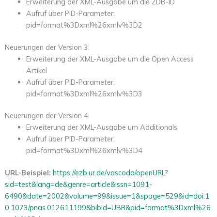
Erweiterung der XML-Ausgabe um die ZDB-ID
Aufruf über PID-Parameter:
pid=format%3Dxml%26xmlv%3D2
Neuerungen der Version 3:
Erweiterung der XML-Ausgabe um die Open Access
Artikel
Aufruf über PID-Parameter:
pid=format%3Dxml%26xmlv%3D3
Neuerungen der Version 4:
Erweiterung der XML-Ausgabe um Additionals
Aufruf über PID-Parameter:
pid=format%3Dxml%26xmlv%3D4
URL-Beispiel:
https://ezb.ur.de/vascoda/openURL?
sid=test&lang=de&genre=article&issn=1091-
6490&date=2002&volume=99&issue=1&spage=529&id=doi:1
0.1073/pnas.012611199&bibid=UBR&pid=format%3Dxml%26