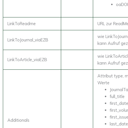
oaDO
LinkToReadme
URL zur ReadMe
wie LinkToJourn
LinkToJournal_viaEZB
kann Aufruf ge
wie LinkToArticl
LinkToArticle_viaEZB
kann Aufruf ge
Attribut type, 
Werte
JournalT
full_title
first_dat
first_vol
first_issu
Additionals
last_dat