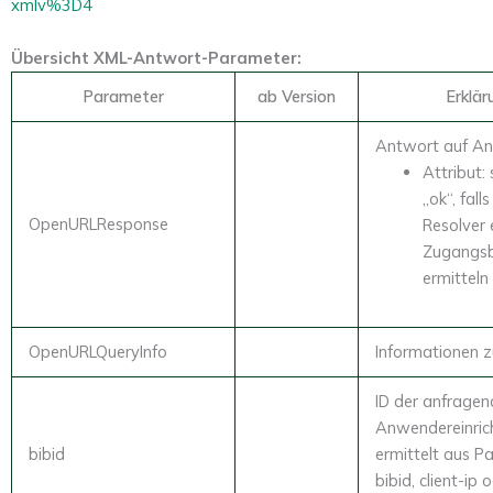
xmlv%3D4
Übersicht XML-Antwort-Parameter:
Parameter
ab Version
Erklär
Antwort auf An
Attribut:
„ok“, fall
OpenURLResponse
Resolver 
Zugangsb
ermitteln
OpenURLQueryInfo
Informationen z
ID der anfrage
Anwendereinric
bibid
ermittelt aus P
bibid, client-ip 