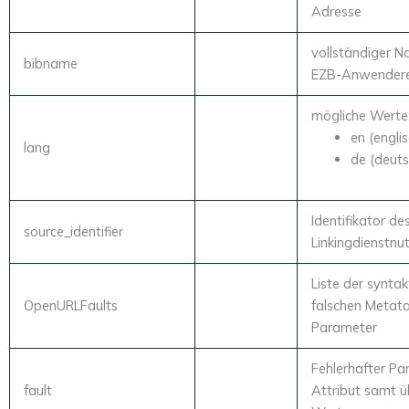
Adresse
vollständiger N
bibname
EZB-Anwenderei
mögliche Werte
en (engli
lang
de (deuts
Identifikator de
source_identifier
Linkingdienstnu
Liste der syntak
OpenURLFaults
falschen Metat
Parameter
Fehlerhafter Pa
fault
Attribut samt 