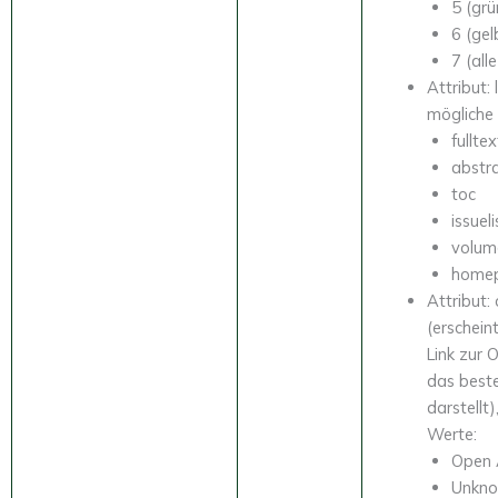
5 (grü
6 (gel
7 (all
Attribut: 
mögliche
fulltex
abstr
toc
issueli
volume
home
Attribut:
(erscheint
Link zur 
das best
darstellt
Werte:
Open 
Unkno