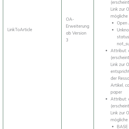
(erscheint
Link zur 
mögliche
OA-
Open 
Erweiterung
LinkToArticle
Unkno
ab Version
status
3
not_s
Attribut:
(erscheint
Link zur 
entspric
der Resso
Artikel, 
paper
Attribut:
(erscheint
Link zur 
mögliche
BASE