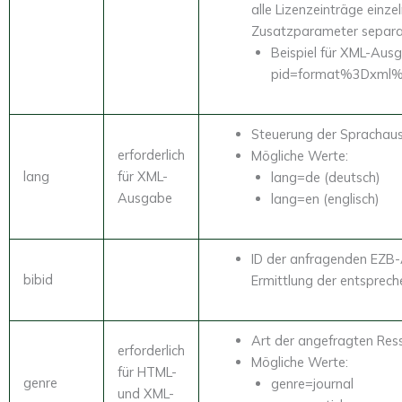
alle Lizenzeinträge einz
Zusatzparameter separat
Beispiel für XML-Ausg
pid=format%3Dxml
Steuerung der Sprachau
erforderlich
Mögliche Werte:
lang
für XML-
lang=de (deutsch)
Ausgabe
lang=en (englisch)
ID der anfragenden EZB-
bibid
Ermittlung der entsprech
Art der angefragten Res
erforderlich
Mögliche Werte:
für HTML-
genre
genre=journal
und XML-