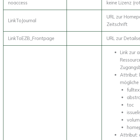
noaccess
keine Lizenz (r
URL zur Homep
LinkToJournal
Zeitschrift
LinkToEZB_Frontpage
URL zur Details
Link zur 
Ressource
Zugangsb
Attribut: 
mögliche
fulltex
abstr
toc
issueli
volume
home
Attribut: