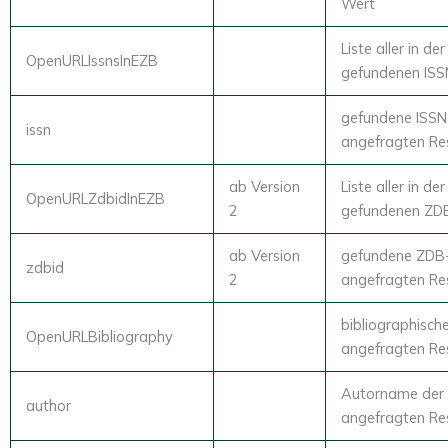
Wert
Liste aller in de
OpenURLIssnsInEZB
gefundenen ISS
gefundene ISSN(
issn
angefragten Re
ab Version
Liste aller in de
OpenURLZdbidInEZB
2
gefundenen ZDB
ab Version
gefundene ZDB-
zdbid
2
angefragten Re
bibliographisch
OpenURLBibliography
angefragten Re
Autorname der
author
angefragten Re