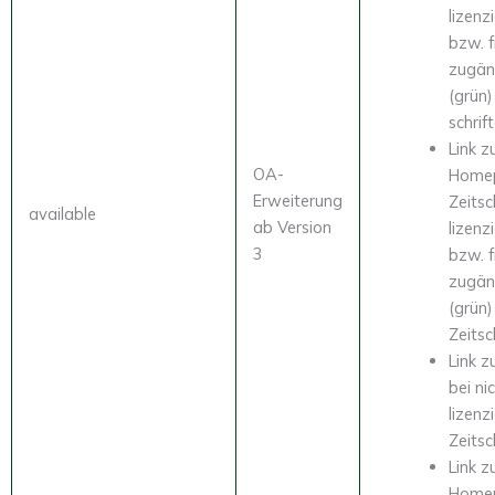
lizenz
bzw. f
zugän
(grün)
schrif
Link z
OA-
Homep
Erweiterung
Zeitsc
available
ab Version
lizenz
3
bzw. f
zugän
(grün)
Zeitsc
Link 
bei ni
lizenz
Zeitsc
Link z
Homep