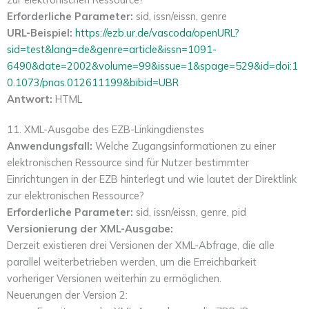
Erforderliche Parameter:
sid, issn/eissn, genre
URL-Beispiel:
https://ezb.ur.de/vascoda/openURL?
sid=test&lang=de&genre=article&issn=1091-
6490&date=2002&volume=99&issue=1&spage=529&id=doi:1
0.1073/pnas.012611199&bibid=UBR
Antwort:
HTML
11. XML-Ausgabe des EZB-Linkingdienstes
Anwendungsfall:
Welche Zugangsinformationen zu einer
elektronischen Ressource sind für Nutzer bestimmter
Einrichtungen in der EZB hinterlegt und wie lautet der Direktlink
zur elektronischen Ressource?
Erforderliche Parameter:
sid, issn/eissn, genre, pid
Versionierung der XML-Ausgabe:
Derzeit existieren drei Versionen der XML-Abfrage, die alle
parallel weiterbetrieben werden, um die Erreichbarkeit
vorheriger Versionen weiterhin zu ermöglichen.
Neuerungen der Version 2: