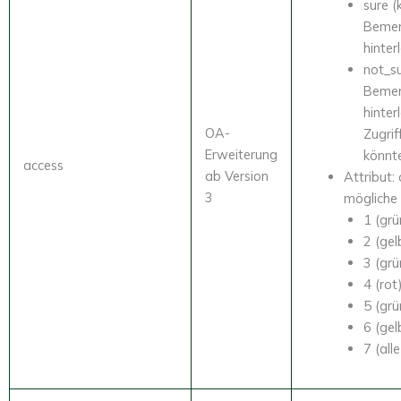
sure (
Beme
hinter
not_su
Beme
hinter
OA-
Zugrif
Erweiterung
könnt
access
ab Version
Attribut: 
3
mögliche
1 (grü
2 (gel
3 (grü
4 (rot
5 (grü
6 (gel
7 (all