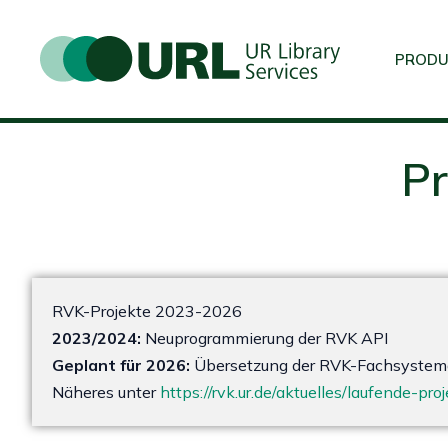
Zum
Inhalt
PRODU
springen
Pr
RVK-Projekte 2023-2026
2023/2024:
Neuprogrammierung der RVK API
Geplant für 2026:
Übersetzung der RVK-Fachsystema
Näheres unter
https://rvk.ur.de/aktuelles/laufende-pro