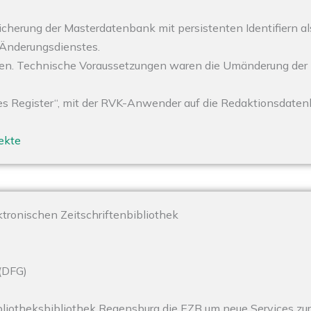
cherung der Masterdatenbank mit persistenten Identifiern al
Änderungsdienstes.
en. Technische Voraussetzungen waren die Umänderung der 
s Register“, mit der RVK-Anwender auf die Redaktionsdatenb
jekte
tronischen Zeitschriftenbibliothek
(DFG)
bliotheksbibliothek Regensburg die EZB um neue Services z