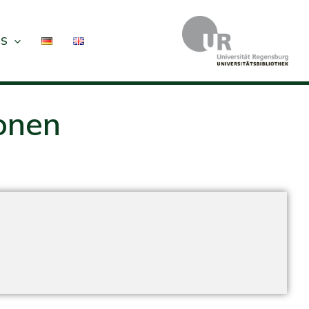
NS
onen