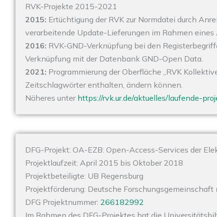
RVK-Projekte 2015-2021
2015:
Ertüchtigung der RVK zur Normdatei durch Anrei
verarbeitende Update-Lieferungen im Rahmen eines 
2016:
RVK-GND-Verknüpfung bei den Registerbegriff
Verknüpfung mit der Datenbank GND-Open Data.
2021:
Programmierung der Oberfläche „RVK Kollektive
Zeitschlagwörter enthalten, ändern können.
Näheres unter
https://rvk.ur.de/aktuelles/laufende-pro
DFG-Projekt: OA-EZB: Open-Access-Services der Elek
Projektlaufzeit: April 2015 bis Oktober 2018
Projektbeteiligte: UB Regensburg
Projektförderung: Deutsche Forschungsgemeinschaft 
DFG Projektnummer:
266182992
Im Rahmen des DFG-Projektes hat die Universitätsbi