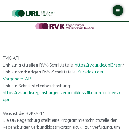
Zum
Mai
Inhalt
Men
springen
RVK-API
Link zur
aktuellen
RVK-Schnittstelle:
https://rvk.ur.de/api3/json
/
Link zur
vorherigen
RVK-Schnittstelle:
Kurzdoku der
Vorgänger-API
Link zur Schnittstellenbeschreibung:
https://rvk.ur.de/regensburger-verbundklassifikation-online/rvk-
api
Was ist die RVK-API?
Die UB Regensburg stellt eine Programmierschnittstelle der
Regensburger Verbundklassifikation (RVK) zur Verfügung, um